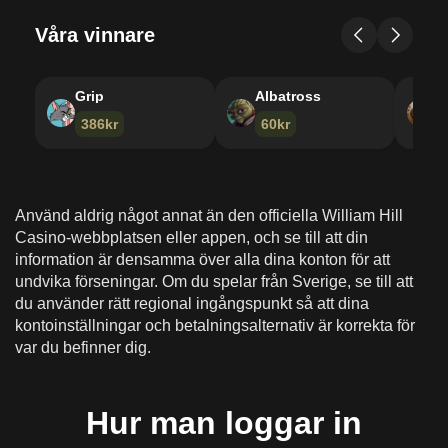
Våra vinnare
Grip
Albatross
B
386kr
60kr
Använd aldrig något annat än den officiella William Hill
Casino-webbplatsen eller appen, och se till att din
information är densamma över alla dina konton för att
undvika förseningar. Om du spelar från Sverige, se till att
du använder rätt regional ingångspunkt så att dina
kontoinställningar och betalningsalternativ är korrekta för
var du befinner dig.
Hur man loggar in