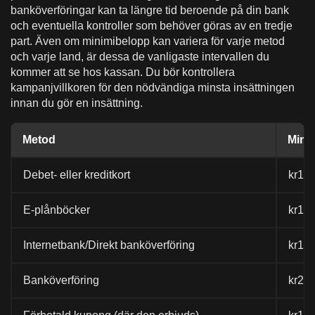
banköverföringar kan ta längre tid beroende på din bank
och eventuella kontroller som behöver göras av en tredje
part. Även om minimibelopp kan variera för varje metod
och varje land, är dessa de vanligaste intervallen du
kommer att se hos kassan. Du bör kontrollera
kampanjvillkoren för den nödvändiga minsta insättningen
innan du gör en insättning.
Metod
Min
Debet- eller kreditkort
kr10 t
E-plånböcker
kr10 t
Internetbank/Direkt banköverföring
kr10 t
Banköverföring
kr20 t