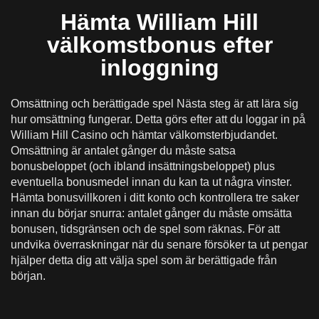
Hämta William Hill
välkomstbonus efter
inloggning
Omsättning och berättigade spel Nästa steg är att lära sig
hur omsättning fungerar. Detta görs efter att du loggar in på
William Hill Casino och hämtar välkomsterbjudandet.
Omsättning är antalet gånger du måste satsa
bonusbeloppet (och ibland insättningsbeloppet) plus
eventuella bonusmedel innan du kan ta ut några vinster.
Hämta bonusvillkoren i ditt konto och kontrollera tre saker
innan du börjar snurra: antalet gånger du måste omsätta
bonusen, tidsgränsen och de spel som räknas. För att
undvika överraskningar när du senare försöker ta ut pengar
hjälper detta dig att välja spel som är berättigade från
början.