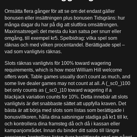
Omsätta flera gånger för att se om det endast gäller
bonusen eller insättningen plus bonusen Tidsgräns: hur
många dagar du har på dig att slutföra omsättningen.
Maxinsatsregel: det mesta du kan satsa per snurr eller
omgång, till exempel kr5. Spelbidrag: vilka spel som
räknas och med vilken procentandel. Berättigade spel –
vad som vanligtvis räknas.
Slots räknas vanligtvis för 100% toward wagering
requirements, which is how most William Hill welcome
offers work. Table games usually don't count as much, and
some live dealer games may not count at all. A (_sc0_)100
bet only counts as (_sc0_)10 toward wagering if a
blackjack variation counts for 10%. Detta innebär att slots
vanligtvis är det snabbaste sättet att uppfylla kraven. Det
bästa är att börja med slots som listas som berättigade i
bonusvillkoren, hålla dina satsningar stadiga på kr1 till kr,
och kontrollera dina framsteg då och då i kassan eller
kampanjområdet. Innan du binder ditt saldo till längre