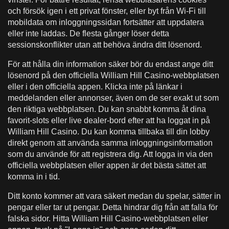
och försök igen i ett privat fönster, eller byt från Wi-Fi till
mobildata om inloggningssidan fortsätter att uppdatera
eller inte laddas. De flesta gånger löser detta
sessionskonflikter utan att behöva ändra ditt lösenord.
För att hålla din information säker bör du endast ange ditt
lösenord på den officiella William Hill Casino-webbplatsen
eller i den officiella appen. Klicka inte på länkar i
meddelanden eller annonser, även om de ser exakt ut som
den riktiga webbplatsen. Du kan snabbt komma åt dina
favorit-slots eller live dealer-bord efter att ha loggat in på
William Hill Casino. Du kan komma tillbaka till din lobby
direkt genom att använda samma inloggningsinformation
som du använde för att registrera dig. Att logga in via den
officiella webbplatsen eller appen är det bästa sättet att
komma in i tid.
Ditt konto kommer att vara säkert medan du spelar, sätter in
pengar eller tar ut pengar. Detta hindrar dig från att falla för
falska sidor. Hitta William Hill Casino-webbplatsen eller