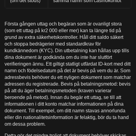
(om det stöds)
samma namn som casinokontot
Första gången uttag och begäran som är ovanligt stora
(som ett uttag på kr2 000 eller mer) kan ta längre tid på
grund av extra säkerhetskontroller. Håll ditt saldo säkert
och stoppa bedrägerier med standardkrav för
kundkännedom (KYC). Din utbetalning kan hållas upp tills
dina dokument är godkända om du inte har slutfört
verifieringen ännu. Ett giltigt statligt utfärdat ID-kort med ditt
namn och födelsedatum på det är bevis på vem du är. Som
adressbevis behöver du ett nyligen dokument som matchar
adressen du registrerade. Bevis på betalningsmetod: bevis
på att du äger betalningsmetoden (kraven varierar
beroende på metod). Innan du begär ett uttag, se till att
informationen i ditt konto matchar informationen på dina
dokument. Till exempel, om ditt namn stavas annorlunda
eller din nationalitetsinformation är felaktig, bör du ta hand
om dessa problem.
Detta gör det mindre troligt att dokument behöver skickas