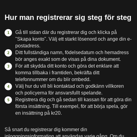
Hur man registrerar sig steg för steg
Gå till sidan där du registrerar dig och klicka på
"Skapa konto". Välj ett starkt lösenord och ange din e-
postadress.
Ditt fullständiga namn, födelsedatum och hemadress
bör anges exakt som de visas på dina dokument.
För att skydda ditt konto och göra det enklare att
komma tillbaka i framtiden, bekräfta ditt
telefonnummer om du blir ombedd.
Välj hur du vill bli kontaktad och godkänn villkoren
och policyerna för ansvarsfullt spelande.
Registrera dig och gå sedan till kassan för att göra din
första insättning. Till exempel, för att börja spela, gör
en insättning på kr20.
Så snart du registrerar dig kommer din
inloggningsinformation att användas varje gång. Om du