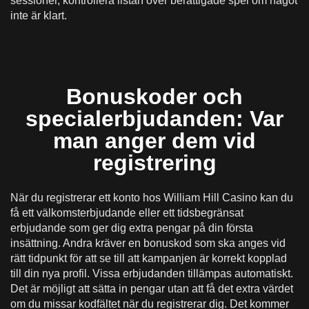
sessioner, kontrollera listan över berättigade spel om något
inte är klart.
Bonuskoder och
specialerbjudanden: Var
man anger dem vid
registrering
När du registrerar ett konto hos William Hill Casino kan du
få ett välkomsterbjudande eller ett tidsbegränsat
erbjudande som ger dig extra pengar på din första
insättning. Andra kräver en bonuskod som ska anges vid
rätt tidpunkt för att se till att kampanjen är korrekt kopplad
till din nya profil. Vissa erbjudanden tillämpas automatiskt.
Det är möjligt att sätta in pengar utan att få det extra värdet
om du missar kodfältet när du registrerar dig. Det kommer