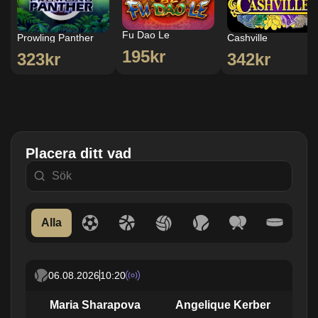
Fu Dao Le
Prowling Panther
Cashville
195kr
323kr
342kr
Placera ditt vad
Alla
06.08.2026
10:20
Maria Sharapova
Angelique Kerber