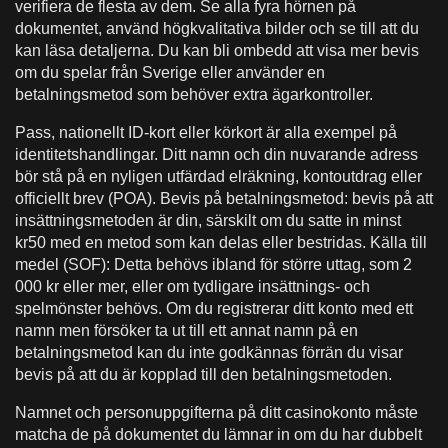
verifiera de flesta av dem. Se alla fyra hörnen på
dokumentet, använd högkvalitativa bilder och se till att du
kan läsa detaljerna. Du kan bli ombedd att visa mer bevis
om du spelar från Sverige eller använder en
betalningsmetod som behöver extra ägarkontroller.
Pass, nationellt ID-kort eller körkort är alla exempel på
identitetshandlingar. Ditt namn och din nuvarande adress
bör stå på en nyligen utfärdad elräkning, kontoutdrag eller
officiellt brev (POA). Bevis på betalningsmetod: bevis på att
insättningsmetoden är din, särskilt om du satte in minst
kr50 med en metod som kan delas eller bestridas. Källa till
medel (SOF): Detta behövs ibland för större uttag, som 2
000 kr eller mer, eller om tydligare insättnings- och
spelmönster behövs. Om du registrerar ditt konto med ett
namn men försöker ta ut till ett annat namn på en
betalningsmetod kan du inte godkännas förrän du visar
bevis på att du är kopplad till den betalningsmetoden.
Namnet och personuppgifterna på ditt casinokonto måste
matcha de på dokumentet du lämnar in om du har dubbelt