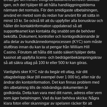
igen, och det hjälper till att hålla handläggningstiderna
närmare det normala. För den smidigaste utbetalningen,
använd en metod som du redan har använt för att sätta in
minst 10 kr. Se också till att du uppfyller alla bonuskrav och
håller din kontaktinformation uppdaterad så att
supportteamet kan kontakta dig snabbt om de behöver
bekräfta. Dokument, kontroller och kontogodkännande är
alla delar av kundkännedomsprocessen (KYC) som måste
slutföras innan du kan ta ut pengar från William Hill
Casino. Förutom att hålla ditt saldo säkert hjälper detta
kasinot att uppfylla licens- och bedrägeribekämpningskrav
så att säkra uttag på 100 kr eller 500 kr kan göras.
Vanligtvis sker KYC när du begär ett uttag, när ditt
uttagsbelopp ökar (till exempel över 1 000 kr), eller när du
ändrar din kontoinformation. Det kan finnas problem med
din utbetalning tills de nödvändiga dokumenten är
godkända. Detta kan vara med ditt namn, adress eller vem
som äger betalningen. Vad du kan behöva skicka: Några
klara foton eller skanningar av spelaren räcker för att