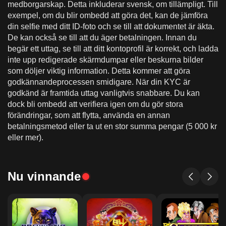
medborgarskap. Detta inkluderar svensk, om tillämpligt. Till
exempel, om du blir ombedd att göra det, kan de jämföra
din selfie med ditt ID-foto och se till att dokumentet är äkta.
De kan också se till att du äger betalningen. Innan du
begär ett uttag, se till att ditt kontoprofil är korrekt, och ladda
inte upp redigerade skärmdumpar eller beskurna bilder
som döljer viktig information. Detta kommer att göra
godkännandeprocessen smidigare. När din KYC är
godkänd är framtida uttag vanligtvis snabbare. Du kan
dock bli ombedd att verifiera igen om du gör stora
förändringar, som att flytta, använda en annan
betalningsmetod eller ta ut en stor summa pengar (5 000 kr
eller mer).
Nu vinnande