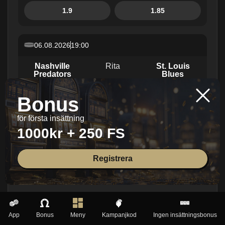
1.9
1.85
06.08.2026
19:00
Nashville
Rita
St. Louis
Predators
Blues
2.1
3.8
2.9
Bonus
för första insättning
06.08.2026
11:40
1000kr + 250 FS
Japan
Rita
South Korea
Registrera
1.75
3
2.4
06.08.2026
13:00
App
Bonus
Meny
Kampanjkod
Ingen insättningsbonus
Inter Milan
Rita
AS Roma