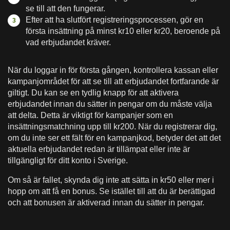
se till att den fungerar.
Efter att ha slutfört registreringsprocessen, gör en
första insättning på minst kr10 eller kr20, beroende på
vad erbjudandet kräver.
När du loggar in för första gången, kontrollera kassan eller
kampanjområdet för att se till att erbjudandet fortfarande är
giltigt. Du kan se en tydlig knapp för att aktivera
erbjudandet innan du sätter in pengar om du måste välja
att delta. Detta är viktigt för kampanjer som en
insättningsmatchning upp till kr200. När du registrerar dig,
om du inte ser ett fält för en kampanjkod, betyder det att det
aktuella erbjudandet redan är tillämpat eller inte är
tillgängligt för ditt konto i Sverige.
Om så är fallet, skynda dig inte att sätta in kr50 eller mer i
hopp om att få en bonus. Se istället till att du är berättigad
och att bonusen är aktiverad innan du sätter in pengar.