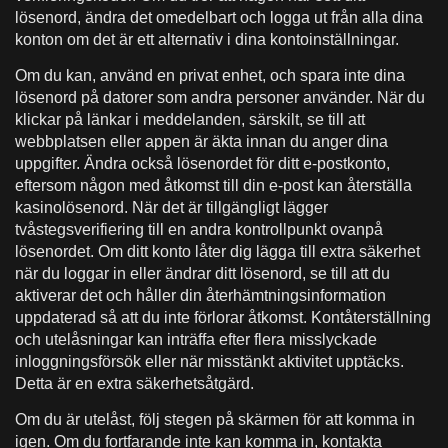
lösenord, ändra det omedelbart och logga ut från alla dina
konton om det är ett alternativ i dina kontoinställningar.
Om du kan, använd en privat enhet, och spara inte dina
lösenord på datorer som andra personer använder. När du
klickar på länkar i meddelanden, särskilt, se till att
webbplatsen eller appen är äkta innan du anger dina
uppgifter. Ändra också lösenordet för ditt e-postkonto,
eftersom någon med åtkomst till din e-post kan återställa
kasinolösenord. När det är tillgängligt lägger
tvåstegsverifiering till en andra kontrollpunkt ovanpå
lösenordet. Om ditt konto låter dig lägga till extra säkerhet
när du loggar in eller ändrar ditt lösenord, se till att du
aktiverar det och håller din återhämtningsinformation
uppdaterad så att du inte förlorar åtkomst. Kontåterställning
och utelåsningar kan inträffa efter flera misslyckade
inloggningsförsök eller när misstänkt aktivitet upptäcks.
Detta är en extra säkerhetsåtgärd.
Om du är utelåst, följ stegen på skärmen för att komma in
igen. Om du fortfarande inte kan komma in, kontakta