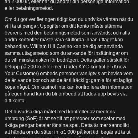
än 2 000 kr, eller när du ändrar din personliga information
eller betalningsmetod.
Om du gör verifieringen tidigt kan du undvika väntan när du
vill ta ut pengar. Uppgifter om ditt konto måste stämma
överens med den betalningsmetod som används, och alla
andra kontroller måste vara slutförda innan uttaget kan
behandlas. William Hill Casino kan be dig att använda
samma uttagsmetod som du använde för insättningar om
du vill minska risken för bedrägeri. Detta gäller särskilt för
belopp på 200 kr eller mer. Under KYC-kontroller (Know
Your Customer) ombeds personer vanligtvis att bevisa vem
de är, var de bor och att de är tillräckligt gamla för att lagligt
köpa något. Om kasinot inte kan kontrollera din information
på egen hand kan du bli ombedd att ladda upp bevis via
ditt konto.
Det huvudsakliga målet med kontroller av medlens
ursprung (SoF) är att se till att personer som spelar med
riktiga pengar betalar för sina spel. Detta är mer sannolikt
att hända om du sätter in kr1 000 på kort tid, begär att ta ut