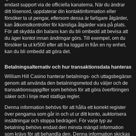
endast support via de officiella kanalerna. När du ändrar
ditt lösenord, uppdaterar din kontaktinformation eller
försöker ta ut pengar, eftersom dessa är farligare åtgärder,
kan åtkomstkontroller för känsliga åtgärder vara på plats.
För att skydda din balans kan du bli ombedd att bevisa att
du äger kontot innan ändringar görs. Till exempel, om du
försöker ta ut kr500 efter att ha loggat in från en ny enhet,
kan du bli ombedd att göra det.
Betalningsalternativ och hur transaktionsdata hanteras
William Hill Casino hanterar betalnings- och uttagsbegäran
genom att använda den betalningsmetod du väljer och de
transaktionsuppgifter som behövs för att göra överföringen
säker och i linje med statliga regler.
Denna information behövs för att hålla ett korrekt register
över pengarna som går in och ut ur ditt konto, auktorisera
insättningar och stoppa bedrägeri. För varje typ av
betalning behövs endast den minsta mängd information
som krävs för att behandla den. Denna information skickas