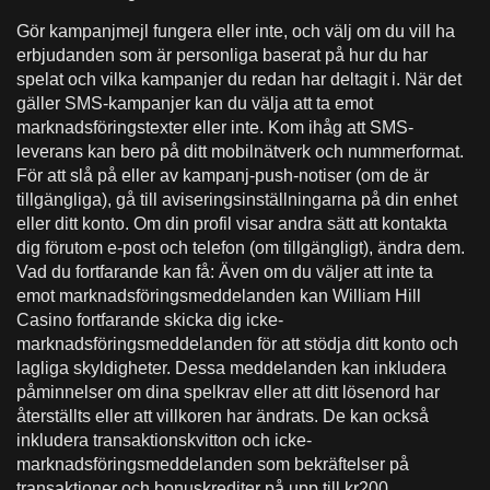
Gör kampanjmejl fungera eller inte, och välj om du vill ha
erbjudanden som är personliga baserat på hur du har
spelat och vilka kampanjer du redan har deltagit i. När det
gäller SMS-kampanjer kan du välja att ta emot
marknadsföringstexter eller inte. Kom ihåg att SMS-
leverans kan bero på ditt mobilnätverk och nummerformat.
För att slå på eller av kampanj-push-notiser (om de är
tillgängliga), gå till aviseringsinställningarna på din enhet
eller ditt konto. Om din profil visar andra sätt att kontakta
dig förutom e-post och telefon (om tillgängligt), ändra dem.
Vad du fortfarande kan få: Även om du väljer att inte ta
emot marknadsföringsmeddelanden kan William Hill
Casino fortfarande skicka dig icke-
marknadsföringsmeddelanden för att stödja ditt konto och
lagliga skyldigheter. Dessa meddelanden kan inkludera
påminnelser om dina spelkrav eller att ditt lösenord har
återställts eller att villkoren har ändrats. De kan också
inkludera transaktionskvitton och icke-
marknadsföringsmeddelanden som bekräftelser på
transaktioner och bonuskrediter på upp till kr200.