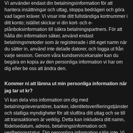
Vi använder endast din betalningsinformation för att
hantera insättningar och uttag, stoppa bedrägeri och göra
vad lagen kräver. Vi visar inte ditt fullständiga kortnummer i
ditt konto; istället skickar vi din kort- och e-
plånboksinformation till säkra betalningspartners. För att
hålla din information säker, använd endast
betalningsmetoder som är registrerade i ditt eget namn när
du sätter in, använd inte delade datorer, och logga ut från
varje session. Genom våra kundservicekanaler kan du
begära en kopia av den personliga information vi har om
dig eller be oss att ändra den.
Kommer ni att lämna ut min personliga information när
jag tar ut kr?
Vi kan dela viss information om dig med
betalningsleverantörer, banker, identitetsverifieringstjänster
och statliga myndigheter för att slutföra ditt uttag och se till
att transaktionen är verklig. Detta kan inkludera ditt namn,
födelsedatum, adress, betalningsinformation och
verifieringsstatus. Din personliga information säljs inte. Vi