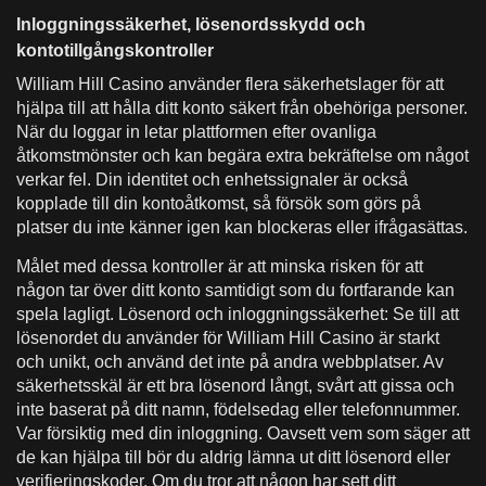
Inloggningssäkerhet, lösenordsskydd och
kontotillgångskontroller
William Hill Casino använder flera säkerhetslager för att
hjälpa till att hålla ditt konto säkert från obehöriga personer.
När du loggar in letar plattformen efter ovanliga
åtkomstmönster och kan begära extra bekräftelse om något
verkar fel. Din identitet och enhetssignaler är också
kopplade till din kontoåtkomst, så försök som görs på
platser du inte känner igen kan blockeras eller ifrågasättas.
Målet med dessa kontroller är att minska risken för att
någon tar över ditt konto samtidigt som du fortfarande kan
spela lagligt. Lösenord och inloggningssäkerhet: Se till att
lösenordet du använder för William Hill Casino är starkt
och unikt, och använd det inte på andra webbplatser. Av
säkerhetsskäl är ett bra lösenord långt, svårt att gissa och
inte baserat på ditt namn, födelsedag eller telefonnummer.
Var försiktig med din inloggning. Oavsett vem som säger att
de kan hjälpa till bör du aldrig lämna ut ditt lösenord eller
verifieringskoder. Om du tror att någon har sett ditt