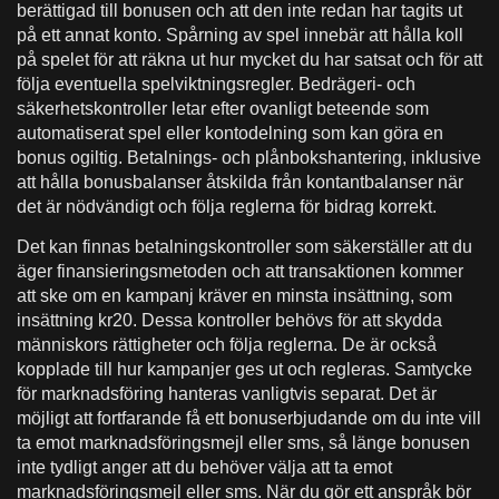
berättigad till bonusen och att den inte redan har tagits ut
på ett annat konto. Spårning av spel innebär att hålla koll
på spelet för att räkna ut hur mycket du har satsat och för att
följa eventuella spelviktningsregler. Bedrägeri- och
säkerhetskontroller letar efter ovanligt beteende som
automatiserat spel eller kontodelning som kan göra en
bonus ogiltig. Betalnings- och plånbokshantering, inklusive
att hålla bonusbalanser åtskilda från kontantbalanser när
det är nödvändigt och följa reglerna för bidrag korrekt.
Det kan finnas betalningskontroller som säkerställer att du
äger finansieringsmetoden och att transaktionen kommer
att ske om en kampanj kräver en minsta insättning, som
insättning kr20. Dessa kontroller behövs för att skydda
människors rättigheter och följa reglerna. De är också
kopplade till hur kampanjer ges ut och regleras. Samtycke
för marknadsföring hanteras vanligtvis separat. Det är
möjligt att fortfarande få ett bonuserbjudande om du inte vill
ta emot marknadsföringsmejl eller sms, så länge bonusen
inte tydligt anger att du behöver välja att ta emot
marknadsföringsmejl eller sms. När du gör ett anspråk bör