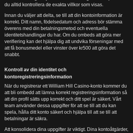
du alltid kontrollera de exakta villkor som visas.
Innan du väljer att delta, se till att din kontoinformation är
korrekt. Ditt namn, födelsedatum och adress bör stämma
överens med din betalningsmetod och eventuella
identitetshandlingar du har. Om du ombeds att göra mer
verifiering kan det hjälpa dig att undvika förseningar med
att få bonusmedel eller vinster över kr500 att göra det
snabbt.
Kontroll av din identitet och
kontoregistreringsinformation
När du registrerar ett William Hill Casino-konto kommer du
att bli ombedd att lämna korrekt registreringsinformation så
att din profil sätts upp korrekt och ditt spel är säkert. Vårt
team använder dessa uppgifter för att se till att du kan
spela, hålla ditt konto säkert och hjälpa till att se till att
betalningar är säkra.
Att konsolidera dina uppgifter är viktigt. Dina kontoåtgärder,