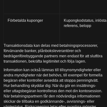
Förbetalda kuponger
Kupongkodstatus, inlösta
referens, belopp
Transaktionsdata kan delas med betalningsprocessorer,
förvärvande banker, plånboksleverantörer och
bedrägeriförebyggande partners men endast för att slutföra
transaktionen, bekräfta legitimitet och följa lagen.
Information kan också lämnas till tillsynsmyndigheter eller
andra myndigheter när det behövs, till exempel för formella
begäran eller kontroller avsedda att stoppa penningtvätt.
Hur behandling skyddar dig: När du gör en insättnings-
eller uttagsbegäran kontrolleras den mot din kontosession.
När betalningspartnern får den nödvändiga informationen
skickar de tillbaka en godkännande-, avvisnings- eller
väntestatus. Riskscreening letar efter ovanliga mönster,