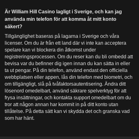
Är William Hill Casino lagligt i Sverige, och kan jag
använda min telefon för att komma åt mitt konto
säkert?
Tillgänglighet baseras på lagarna i Sverige och våra
licenser. Om du är från ett land där vi inte kan acceptera
spelare kan vi blockera din åtkomst under
registreringsprocessen. Om du reser kan du bli ombedd att
bevisa var du befinner dig igen innan du kan sätta in eller
ta ut pengar. På din telefon, använd endast den officiella
webbplatsen eller appen, lås din telefon med biometri, och
om tillgängligt, slå på tvåfaktorsautentisering. Ändra ditt
lösenord omedelbart, använd säkrare spelverktyg för att
frysa insättningar, och kontakta support omedelbart om du
tror att någon annan har kommit in på ditt konto utan
tillåtelse. På detta sätt kan vi skydda det och granska vad
som har hänt.