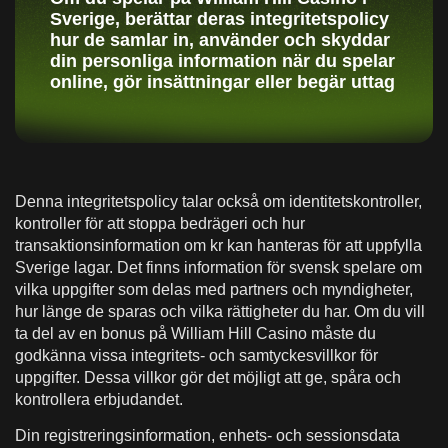
Sverige, berättar deras integritetspolicy
hur de samlar in, använder och skyddar
din personliga information när du spelar
online, gör insättningar eller begär uttag
Denna integritetspolicy talar också om identitetskontroller,
kontroller för att stoppa bedrägeri och hur
transaktionsinformation om kr kan hanteras för att uppfylla
Sverige lagar. Det finns information för svensk spelare om
vilka uppgifter som delas med partners och myndigheter,
hur länge de sparas och vilka rättigheter du har. Om du vill
ta del av en bonus på William Hill Casino måste du
godkänna vissa integritets- och samtyckesvillkor för
uppgifter. Dessa villkor gör det möjligt att ge, spåra och
kontrollera erbjudandet.
Din registreringsinformation, enhets- och sessionsdata